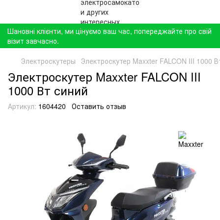
Шановні клієнти, ми цінуємо ваш час, попереджайте про свій
візит завчасно.
Электроскутеры
Электроскутер Maxxter FALCON III 1000 В
Электроскутер Maxxter FALCON III
1000 Вт синий
Артикул:
1604420
Оставить отзыв