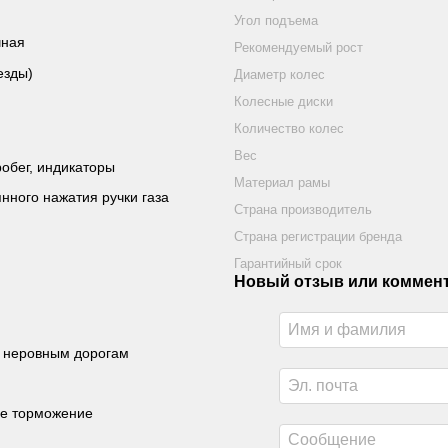
Угол подъема
чная
Рекомендуемый рост
езды)
Диаметр колес
Колесные диски
Количество колес
Вес
робег, индикаторы
Материал рамы
нного нажатия ручки газа
Страна производитель
Страна регистрации бренда
Гарантийный срок
Новый отзыв или коммен
о неровным дорогам
ое торможение