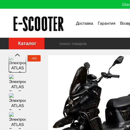
Перейти к основному контенту
Шан
Доставка
Гарантия
Возв
Каталог
−4%