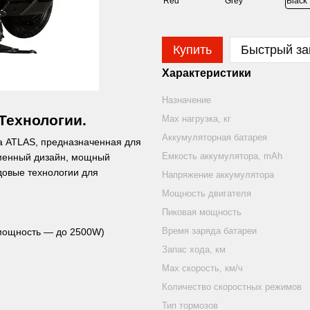
Купить
Быстрый за
Характеристики
Назначение
Технологии.
Mаx нагрузка, кг
Аккумуляторная батарея
а ATLAS, предназначенная для
Емкость аккумулятора, mAh
еменный дизайн, мощный
довые технологии для
Напряжение аккумулятора
Мощность двигателя
Пиковая мощность
Время заряда батареи
мощность — до 2500W)
Запас хода, км
Max скорость, км/ч
Количество скоростных режимов
Тип тормозов