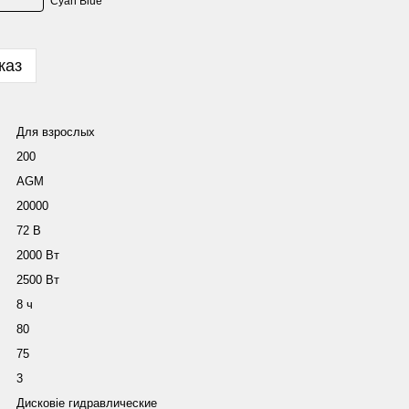
каз
Для взрослых
200
AGM
20000
72 В
2000 Вт
2500 Вт
8 ч
80
75
3
Дисковіе гидравлические