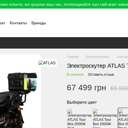
овні клієнти, ми цінуємо ваш час, попереджайте про свій візит завча
рат
Контакты
Бренды
Главная
Электроскутеры
Электро
Электроскутер ATLAS 
В наличии
Оставить отзыв
67 499 грн
69 99
Выберите цвет