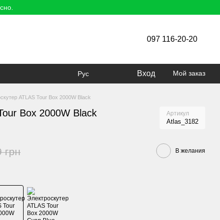
сно.
097 116-20-20
Вход
Мой заказ
Рус
скутер ATLAS Tour Box 2000W Black
Tour Box 2000W Black
Артикул
Atlas_3182
9 грн
В желания