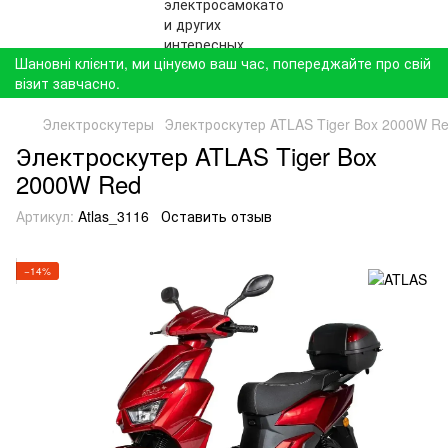
Шановні клієнти, ми цінуємо ваш час, попереджайте про свій
візит завчасно.
Электроскутеры
Электроскутер ATLAS Tiger Box 2000W R
Электроскутер ATLAS Tiger Box
2000W Red
Артикул:
Atlas_3116
Оставить отзыв
−14%