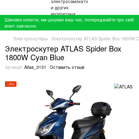
Шановні клієнти, ми цінуємо ваш час, попереджайте про свій
візит завчасно.
Электроскутеры
Электроскутер ATLAS Spider Box 1800W C
Электроскутер ATLAS Spider Box
1800W Cyan Blue
Артикул:
Atlas_3131
Оставить отзыв
−5%