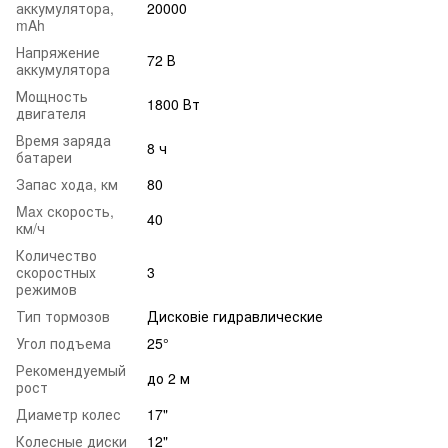
аккумулятора,
20000
mAh
Напряжение
72 В
аккумулятора
Мощность
1800 Вт
двигателя
Время заряда
8 ч
батареи
Запас хода, км
80
Max скорость,
40
км/ч
Количество
скоростных
3
режимов
Тип тормозов
Дисковіе гидравлические
Угол подъема
25°
Рекомендуемый
до 2 м
рост
Диаметр колес
17"
Колесные диски
12"