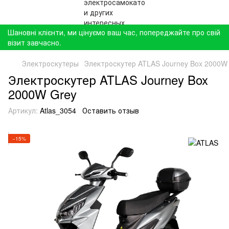
Шановні клієнти, ми цінуємо ваш час, попереджайте про свій
візит завчасно.
Электроскутеры
Электроскутер ATLAS Journey Box 2000W
Электроскутер ATLAS Journey Box
2000W Grey
Артикул:
Atlas_3054
Оставить отзыв
−15%