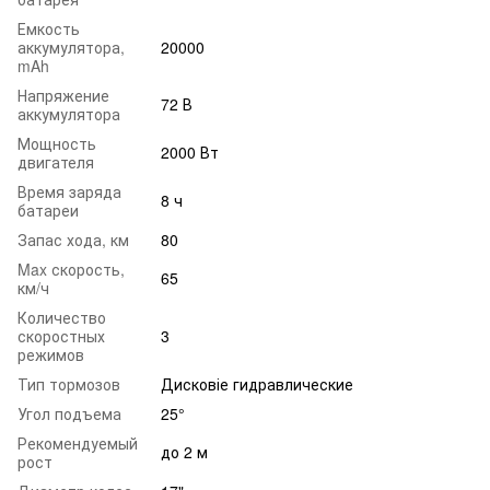
Емкость
аккумулятора,
20000
mAh
Напряжение
72 В
аккумулятора
Мощность
2000 Вт
двигателя
Время заряда
8 ч
батареи
Запас хода, км
80
Max скорость,
65
км/ч
Количество
скоростных
3
режимов
Тип тормозов
Дисковіе гидравлические
Угол подъема
25°
Рекомендуемый
до 2 м
рост