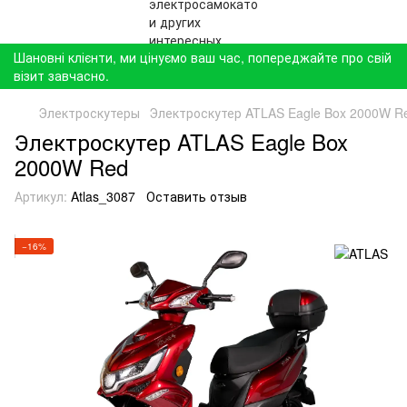
Шановні клієнти, ми цінуємо ваш час, попереджайте про свій
візит завчасно.
Электроскутеры
Электроскутер ATLAS Eagle Box 2000W R
Электроскутер ATLAS Eagle Box
2000W Red
Артикул:
Atlas_3087
Оставить отзыв
−16%