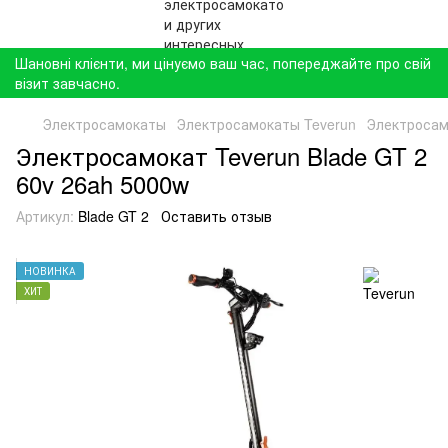
Шановні клієнти, ми цінуємо ваш час, попереджайте про свій
візит завчасно.
Электросамокаты
Электросамокаты Teverun
Электросамо
Электросамокат Teverun Blade GT 2
60v 26ah 5000w
Артикул:
Blade GT 2
Оставить отзыв
НОВИНКА
ХИТ