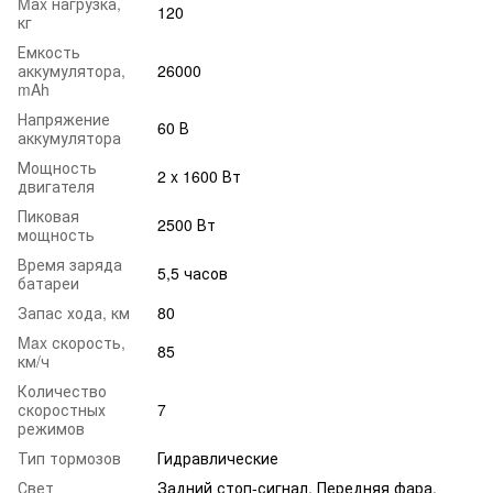
Mаx нагрузка,
120
кг
Емкость
аккумулятора,
26000
mAh
Напряжение
60 В
аккумулятора
Мощность
2 x 1600 Вт
двигателя
Пиковая
2500 Вт
мощность
Время заряда
5,5 часов
батареи
Запас хода, км
80
Max скорость,
85
км/ч
Количество
скоростных
7
режимов
Тип тормозов
Гидравлические
Свет
Задний стоп-сигнал, Передняя фара,