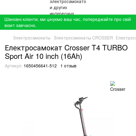
Шановні клієнти, ми цінуємо ваш час, попереджайте про свій
візит завчасно.
Электросамокаты
Электросамокаты CROSSER
Електроса
Електросамокат Crosser T4 TURBO
Sport Air 10 inch (16Ah)
Артикул:
1650456641-512
1 отзыв