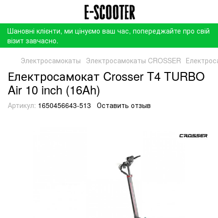
Шановні клієнти, ми цінуємо ваш час, попереджайте про свій
візит завчасно.
Электросамокаты
Электросамокаты CROSSER
Електроса
Електросамокат Crosser T4 TURBO
Air 10 inch (16Ah)
Артикул:
1650456643-513
Оставить отзыв