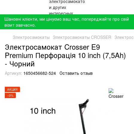
Шановні клієнти, ми цінуємо ваш час, попереджайте про свій
візит завчасно.
Электросамокаты
Электросамокаты CROSSER
Электроса
Электросамокат Crosser E9
Premium Перфорація 10 inch (7,5Ah)
- Чорний
Артикул:
1650456682-524
Оставить отзыв
АКЦИЯ
−3%