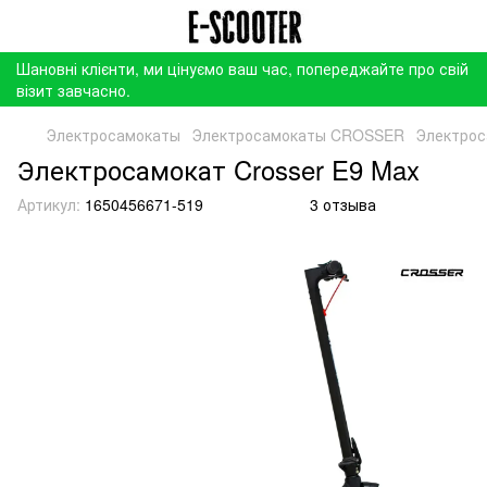
Шановні клієнти, ми цінуємо ваш час, попереджайте про свій
візит завчасно.
Электросамокаты
Электросамокаты CROSSER
Электрос
Электросамокат Crosser E9 Max
Артикул:
1650456671-519
3 отзыва